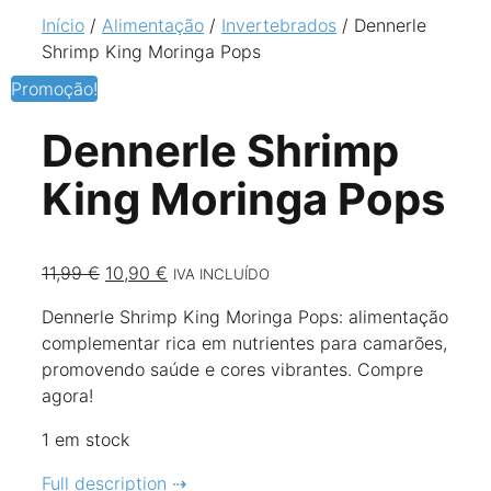
Início
/
Alimentação
/
Invertebrados
/ Dennerle
Shrimp King Moringa Pops
Promoção!
Dennerle Shrimp
King Moringa Pops
O
O
11,99
€
10,90
€
IVA INCLUÍDO
preço
preço
Dennerle Shrimp King Moringa Pops: alimentação
original
atual
complementar rica em nutrientes para camarões,
era:
é:
promovendo saúde e cores vibrantes. Compre
11,99 €.
10,90 €.
agora!
1 em stock
Full description