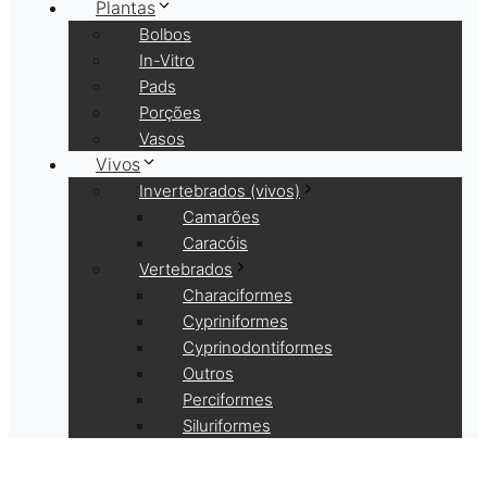
Plantas
Bolbos
In-Vitro
Pads
Porções
Vasos
Vivos
Invertebrados (vivos)
Camarões
Caracóis
Vertebrados
Characiformes
Cypriniformes
Cyprinodontiformes
Outros
Perciformes
Siluriformes