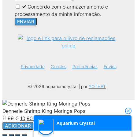
Concordo com o armazenamento e
processamento da minha informação.
ENVIAR
Privacidade
Cookies
Preferências
Envios
© 2026 aquariumcrystal | por
YOTHAT
Dennerle Shrimp King Moringa Pops
O
O
11,99
€
10,90
€
IVA INCLUÍDO
Aquarium Crystal
Quantidade
preço
preço
ADICIONAR
de
original
atual