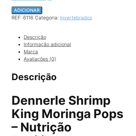
Quantidade
ADICIONAR
de
REF:
6116
Categoria:
Invertebrados
Dennerle
Shrimp
Descrição
King
Informação adicional
Moringa
Marca
Pops
Avaliações (0)
Descrição
Dennerle Shrimp
King Moringa Pops
– Nutrição