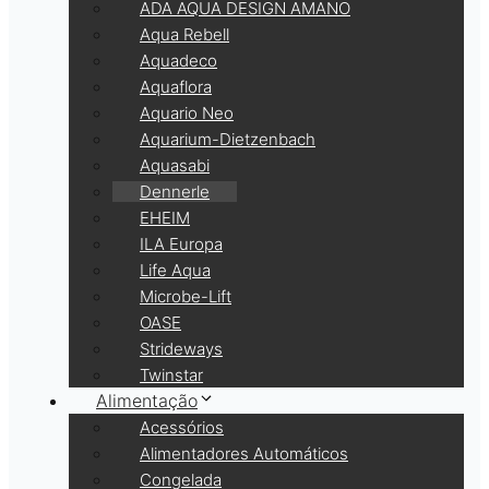
ADA AQUA DESIGN AMANO
Aqua Rebell
Aquadeco
Aquaflora
Aquario Neo
Aquarium-Dietzenbach
Aquasabi
Dennerle
EHEIM
ILA Europa
Life Aqua
Microbe-Lift
OASE
Strideways
Twinstar
Alimentação
Acessórios
Alimentadores Automáticos
Congelada