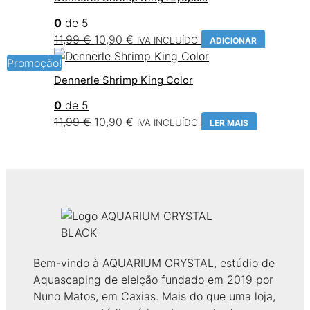
era:
é:
0
de 5
11,99 €.
10,90 €.
O
O
11,99
€
10,90
€
IVA INCLUÍDO
ADICIONAR
preço
preço
Promoção!
original
atual
Dennerle Shrimp King Color
era:
é:
0
de 5
11,99 €.
10,90 €.
O
O
11,99
€
10,90
€
IVA INCLUÍDO
LER MAIS
preço
preço
original
atual
era:
é:
11,99 €.
10,90 €.
Bem-vindo à AQUARIUM CRYSTAL, estúdio de
Aquascaping de eleição fundado em 2019 por
Nuno Matos, em Caxias. Mais do que uma loja,