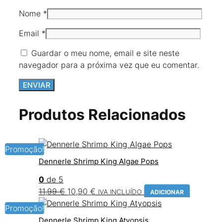
Nome
*
Email
*
Guardar o meu nome, email e site neste
navegador para a próxima vez que eu comentar.
Produtos Relacionados
Promoção!
Dennerle Shrimp King Algae Pops
0
de 5
O
O
11,99
€
10,90
€
IVA INCLUÍDO
ADICIONAR
preço
preço
Promoção!
original
atual
Dennerle Shrimp King Atyopsis