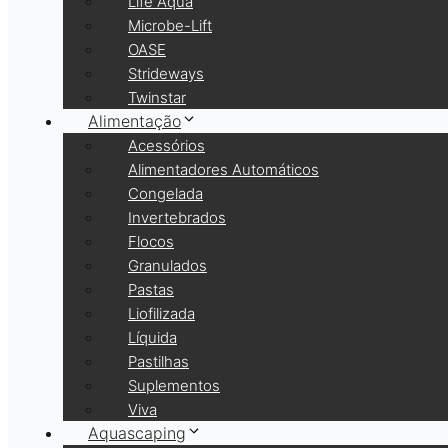
Life Aqua
Microbe-Lift
OASE
Strideways
Twinstar
Alimentação
Acessórios
Alimentadores Automáticos
Congelada
Invertebrados
Flocos
Granulados
Pastas
Liofilizada
Líquida
Pastilhas
Suplementos
Viva
Aquascaping