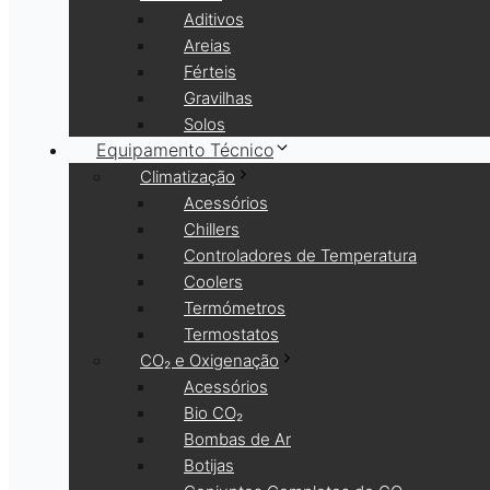
Aditivos
Areias
Férteis
Gravilhas
Solos
Equipamento Técnico
Climatização
Acessórios
Chillers
Controladores de Temperatura
Coolers
Termómetros
Termostatos
CO₂ e Oxigenação
Acessórios
Bio CO₂
Bombas de Ar
Botijas