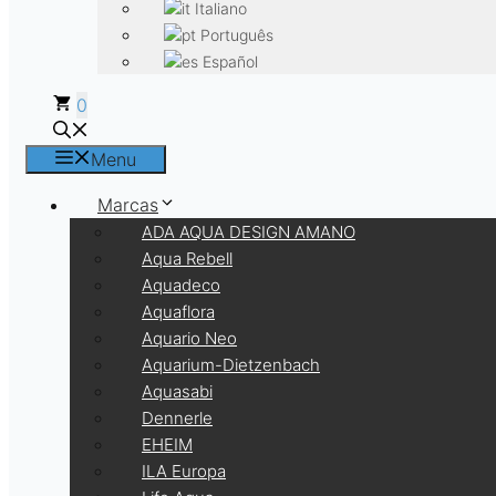
Italiano
Português
Español
0
Menu
Marcas
ADA AQUA DESIGN AMANO
Aqua Rebell
Aquadeco
Aquaflora
Aquario Neo
Aquarium-Dietzenbach
Aquasabi
Dennerle
EHEIM
ILA Europa