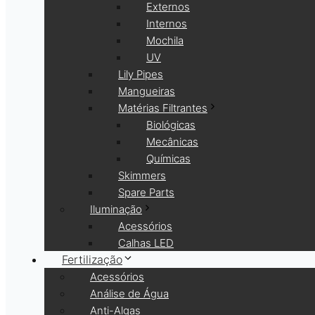
Externos
Internos
Mochila
UV
Lily Pipes
Mangueiras
Matérias Filtrantes
Biológicas
Mecânicas
Químicas
Skimmers
Spare Parts
Iluminação
Acessórios
Calhas LED
Fertilização
Acessórios
Análise de Água
Anti-Algas