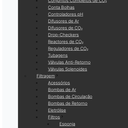
Conjuntos Completos de CO₂
Conta Bolhas
Controladores pH
Difusores de Ar
Difusores de CO₂
Drop-Checkers
Reactores de CO₂
Reguladores de CO₂
Tubagens
Válvulas Anti-Retorno
Válvulas Solenoides
Filtragem
Acessórios
Bombas de Ar
Bombas de Circulação
Bombas de Retorno
Eletrólise
Filtros
Esponja