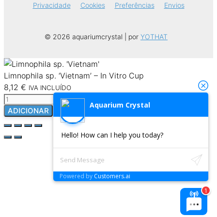
Privacidade
Cookies
Preferências
Envios
© 2026 aquariumcrystal | por
YOTHAT
Limnophila sp. ‘Vietnam’ – In Vitro Cup
8,12
€
IVA INCLUÍDO
Quantidade
Aquarium Crystal
de
ADICIONAR
Limnophila
sp.
Hello! How can I help you today?
'Vietnam'
-
In
Powered by
Customers.ai
Vitro
Cup