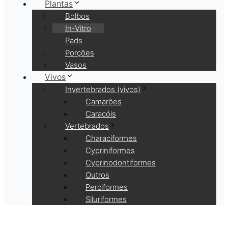
Plantas
Bolbos
In-Vitro
Pads
Porções
Vasos
Vivos
Invertebrados (vivos)
Camarões
Caracóis
Vertebrados
Characiformes
Cypriniformes
Cyprinodontiformes
Outros
Perciformes
Siluriformes