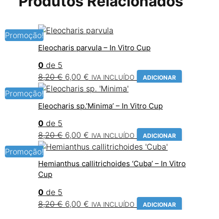
Produtos Relacionados
Promoção!
Eleocharis parvula – In Vitro Cup
0
de 5
O
O
8,20
€
6,00
€
IVA INCLUÍDO
ADICIONAR
preço
preço
Promoção!
original
atual
Eleocharis sp.’Minima’ – In Vitro Cup
era:
é:
0
de 5
8,20 €.
6,00 €.
O
O
8,20
€
6,00
€
IVA INCLUÍDO
ADICIONAR
preço
preço
Promoção!
original
atual
Hemianthus callitrichoides ‘Cuba’ – In Vitro
era:
é:
Cup
8,20 €.
6,00 €.
0
de 5
O
O
8,20
€
6,00
€
IVA INCLUÍDO
ADICIONAR
preço
preço