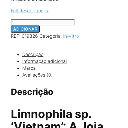
Full description
Quantidade
de
ADICIONAR
Limnophila
REF:
019326
Categoria:
In-Vitro
sp.
'Vietnam'
Descrição
-
Informação adicional
In
Marca
Vitro
Avaliações (0)
Cup
Descrição
Limnophila sp.
‘Vietnam’: A Joia