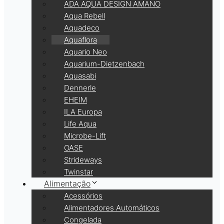
ADA AQUA DESIGN AMANO
Aqua Rebell
Aquadeco
Aquaflora
Aquario Neo
Aquarium-Dietzenbach
Aquasabi
Dennerle
EHEIM
ILA Europa
Life Aqua
Microbe-Lift
OASE
Strideways
Twinstar
Alimentação
Acessórios
Alimentadores Automáticos
Congelada