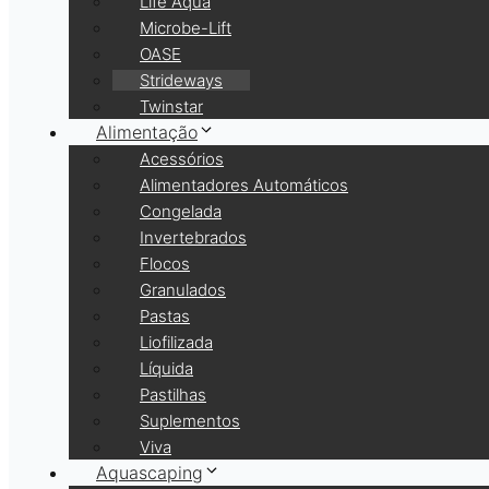
Life Aqua
Microbe-Lift
OASE
Strideways
Twinstar
Alimentação
Acessórios
Alimentadores Automáticos
Congelada
Invertebrados
Flocos
Granulados
Pastas
Liofilizada
Líquida
Pastilhas
Suplementos
Viva
Aquascaping