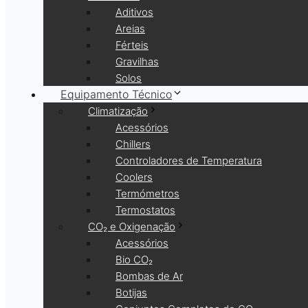
Aditivos
Areias
Férteis
Gravilhas
Solos
Equipamento Técnico
Climatização
Acessórios
Chillers
Controladores de Temperatura
Coolers
Termómetros
Termostatos
CO₂ e Oxigenação
Acessórios
Bio CO₂
Bombas de Ar
Botijas