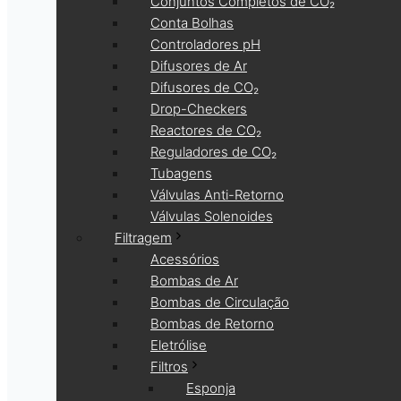
Conjuntos Completos de CO₂
Conta Bolhas
Controladores pH
Difusores de Ar
Difusores de CO₂
Drop-Checkers
Reactores de CO₂
Reguladores de CO₂
Tubagens
Válvulas Anti-Retorno
Válvulas Solenoides
Filtragem
Acessórios
Bombas de Ar
Bombas de Circulação
Bombas de Retorno
Eletrólise
Filtros
Esponja