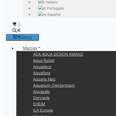
Italiano
Português
Español
0
Menu
Marcas
ADA AQUA DESIGN AMANO
Aqua Rebell
Aquadeco
Aquaflora
Aquario Neo
Aquarium-Dietzenbach
Aquasabi
Dennerle
EHEIM
ILA Europa