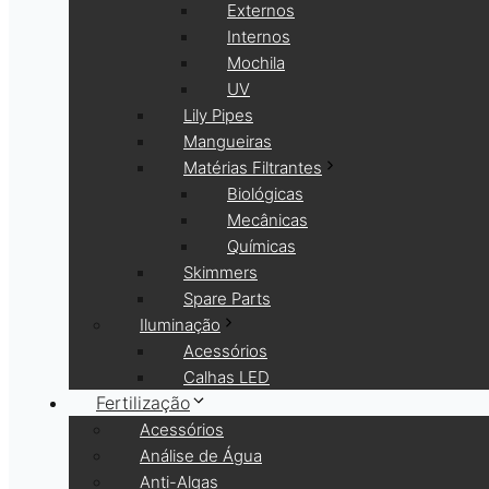
Externos
Internos
Mochila
UV
Lily Pipes
Mangueiras
Matérias Filtrantes
Biológicas
Mecânicas
Químicas
Skimmers
Spare Parts
Iluminação
Acessórios
Calhas LED
Fertilização
Acessórios
Análise de Água
Anti-Algas